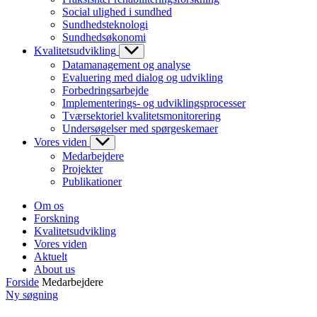
Social ulighed i sundhed
Sundhedsteknologi
Sundhedsøkonomi
Kvalitetsudvikling
Datamanagement og analyse
Evaluering med dialog og udvikling
Forbedringsarbejde
Implementerings- og udviklingsprocesser
Tværsektoriel kvalitetsmonitorering
Undersøgelser med spørgeskemaer
Vores viden
Medarbejdere
Projekter
Publikationer
Om os
Forskning
Kvalitetsudvikling
Vores viden
Aktuelt
About us
Forside
Medarbejdere
Ny søgning