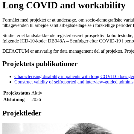
Long COVID and workability
Formålet med projektet er at undersøge, om socio-demografiske varia
tilbagevenden til arbejde samt arbejdsdeltagelse i forskellige period
Studiet er et landsdækkende registerbaseret prospektivt kohortestudie
følgende ICD-10-kode: DB948A – Senfølger efter COVID-19 i perioden
DEFACTUM er ansvarlig for data management del af projektet. Projekte
Projektets publikationer
Characterising disability in patients with long COVID–does gen
Construct validity of selfreported and interview-guided admini
Projektstatus
Aktiv
Afslutning
2026
Projektleder