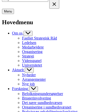
Menu
Hovedmenu
Om os
Fagligt Strategisk Råd
Ledelsen
Medarbejdere
Organisering
Strategi
Videnspanel
Universitetet
Aktuelt
Nyheder
Arrangementer
Nye job
Forskning
Befolkningsundersøgelser
Brugerinvolvering
Det nære sundhedsvæsen
Organisering i sundhedsvæsnet
Praksisnær rehabiliteringsforskning