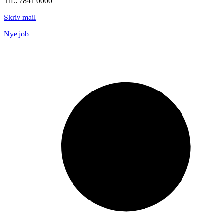
Tlf.: 7841 0000
Skriv mail
Nye job