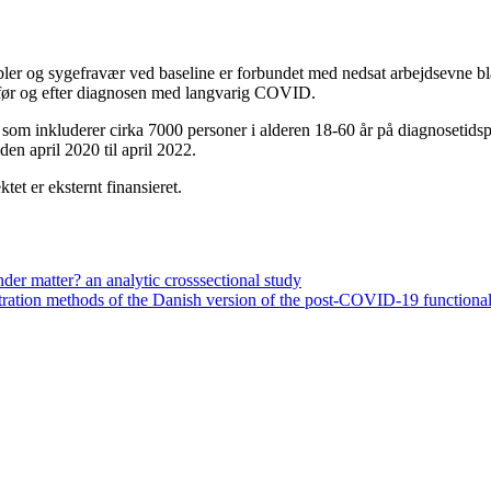
bler og sygefravær ved baseline er forbundet med nedsat arbejdsevne b
er før og efter diagnosen med langvarig COVID.
, som inkluderer cirka 7000 personer i alderen 18-60 år på diagnosetid
 april 2020 til april 2022.
t er eksternt finansieret.
der matter? an analytic crosssectional study
stration methods of the Danish version of the post-COVID-19 functional